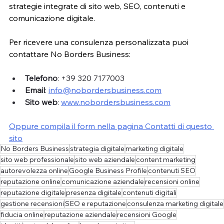
strategie integrate di sito web, SEO, contenuti e 
comunicazione digitale.
Per ricevere una consulenza personalizzata puoi 
contattare No Borders Business:
Telefono
: +39 320 7177003
Email
: 
info@nobordersbusiness.com
Sito web
: 
www.nobordersbusiness.com
Oppure compila il form nella pagina Contatti di questo 
sito
No Borders Business
strategia digitale
marketing digitale
sito web professionale
sito web aziendale
content marketing
autorevolezza online
Google Business Profile
contenuti SEO
reputazione online
comunicazione aziendale
recensioni online
reputazione digitale
presenza digitale
contenuti digitali
gestione recensioni
SEO e reputazione
consulenza marketing digitale
fiducia online
reputazione aziendale
recensioni Google