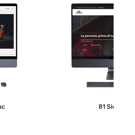
nc
81 Sicurezz