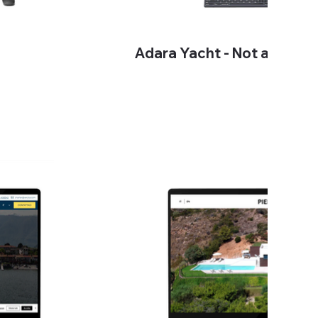
Adara Yacht - Not a Com