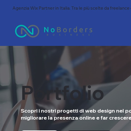
Agenzia Wix Partner in Italia. Tra le più scelte da freelance
Portfolio
Scopri i nostri progetti di web design nel po
migliorare la presenza online e far crescere i