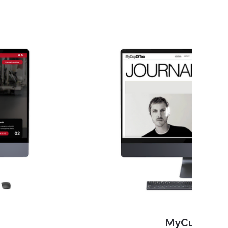
MyCupOfTe