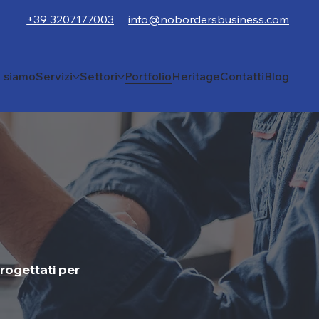
+39 3207177003
info@nobordersbusiness.com
i siamo
Servizi
Settori
Portfolio
Heritage
Contatti
Blog
progettati per