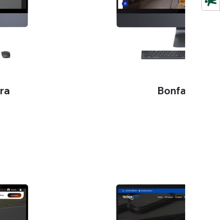
ura
Bonfante US