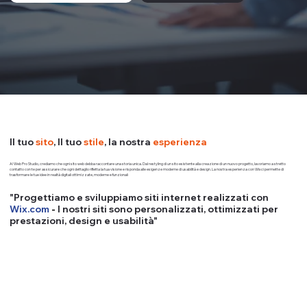
Il tuo
sito
, Il tuo
stile
, la nostra
esperienza
Al Web Pro Studio, crediamo che ogni sito web debba raccontare una storia unica. Dal restyling di un sito esistente alla creazione di un nuovo progetto, lavoriamo a stretto
contatto con te per assicurare che ogni dettaglio rifletta la tua visione e risponda alle esigenze moderne di usabilità e design. La nostra esperienza con Wix ci permette di
trasformare le tue idee in realtà digitali ottimizzate, moderne e funzionali
"Progettiamo e sviluppiamo siti internet realizzati con
Wix.com
-
I nostri siti sono personalizzati, ottimizzati per
prestazioni, design e usabilità"