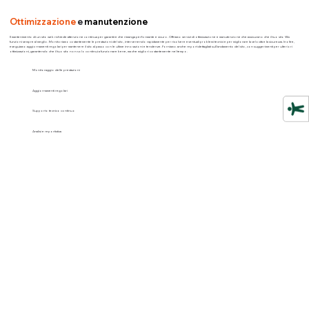
Ottimizzazione
e
manutenzione
Il mantenimento di un sito web richiede attenzione continua per garantire che rimanga performante e sicuro. Offriamo servizi di ottimizzazione e manutenzione che assicurano che il tuo sito Wix
funzioni sempre al meglio. Monitoriamo costantemente le prestazioni del sito, intervenendo rapidamente per risolvere eventuali problemi tecnici e per migliorare la velocità e la sicurezza. Inoltre,
eseguiamo aggiornamenti regolari per mantenere il sito al passo con le ultime innovazioni e tendenze. Forniamo anche report dettagliati sull'andamento del sito, con suggerimenti per ulteriori
ottimizzazioni, garantendo che il tuo sito non solo continui a funzionare bene, ma che migliori costantemente nel tempo.
Monitoraggio delle prestazioni
Aggiornamenti regolari
Supporto tecnico continuo
Analisi e reportistica