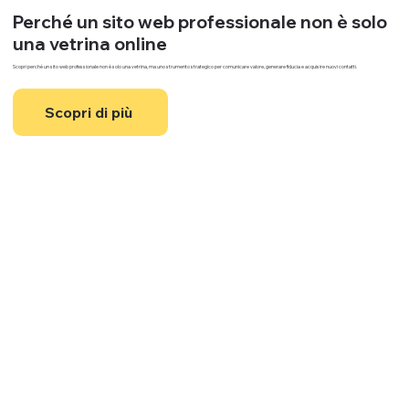
Perché un sito web professionale non è solo 
una vetrina online
Scopri perché un sito web professionale non è solo una vetrina, ma uno strumento strategico per comunicare valore, generare fiducia e acquisire nuovi contatti.
Scopri di più