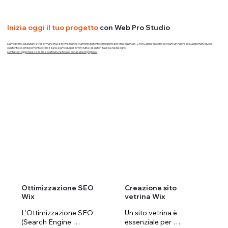
Inizia oggi il tuo progetto
con Web Pro Studio
Siamo pronti ad aiutarti a trasformare il tuo sito Wix in uno strumento potente e moderno per il tuo business. Che tu abbia bisogno di creare un nuovo sito, aggiornare quello
esistente o semplicemente ottimizzarlo, siamo qui per fornirti tutta l'assistenza di cui hai bisogno.
Contattaci oggi stesso e inizia a costruire il sito web di cui sarai orgoglioso.
Ottimizzazione SEO
Creazione sito
Wix
vetrina Wix
L’Ottimizzazione SEO 
Un sito vetrina è 
(Search Engine 
essenziale per 