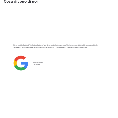
Cosa dicono di noi
"Ho conosciuto Daniele di "No Borders Business" quando ho creato il mio negozio su Wix... L'attenzione ai dettagli, la professionalità e la
competenza sono tra le qualità che ho apprezzato del suo lavoro. Ogni mia richiesta è stata trasformata in soluzioni..."
Dorotea Cimino
Da Google