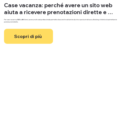
Case vacanza: perché avere un sito web 
aiuta a ricevere prenotazioni dirette e 
risparmiare sulle commissioni
Per case vacanza, B&B e affitti brevi, avere un sito web professionale permette di essere trovati anche da chi scopre la struttura su Booking o Airbnb e di aumentare le
prenotazioni dirette.
Scopri di più