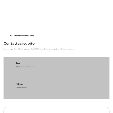
Trasforma il tuo business online
Contattaci subito
Scopri come possiamo aiutarti a raggiungere i tuoi obiettivi e permetterti di essere orgoglioso della tua presenza online
Email
info@nobordersbusiness.com
Telefono
+39 3207177003