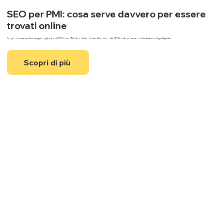
SEO per PMI: cosa serve davvero per essere 
trovati online
Scopri cosa serve davvero per migliorare la SEO di una PMI: sito chiaro, contenuti ottimizzati, SEO locale, esperienza utente e strategia digitale.
Scopri di più