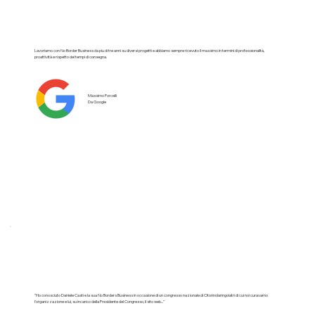
Lavoriamo con No Border Business da piu di tre anni su diversi progetti e abbiamo sempre ricevuto il massimo in termini di professionalità,
proattività e rispetto dei tempi di consegna.
Massimo Porcelli
Da Google
"Ho conosciuto Daniele Casti e la sua No Borders Business in occasione di un congresso nazionale di Otorinolaringoiatri di cui noi curavamo
l'organizzazione e lui, su incarico della Presidente del Congresso, il sito web..."