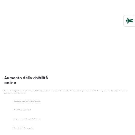
Aumento della visibilità
online
Con un sito web professionale ottimizzato per SEO, i tuoi pazienti potranno trovarti facilmente online. Grazie a una strategia mirata, aumenterai il traffico organico verso il tuo sito e attirerai nuovi
pazienti che cercano i tuoi servizi.
Ottimizzazione per motori di ricerca (SEO)
Rilevabilità geografica locale
Integrazione con Google My Business
Aumento del traffico organico