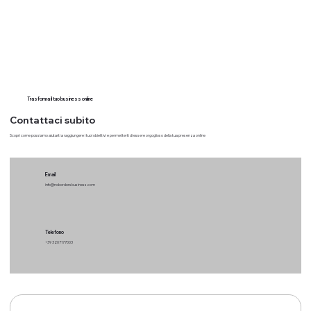
Trasforma il tuo business online
Contattaci subito
Scopri come possiamo aiutarti a raggiungere i tuoi obiettivi e permetterti di essere orgoglioso della tua presenza online
Email
info@nobordersbusiness.com
Telefono
+39 3207177003