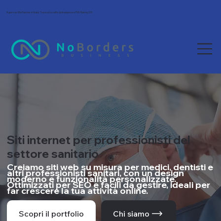
Agenzia Wix Partner in Italia. Tra le più scelte da freelance e PMI. Rating 5/5.
Siti internet per professionisti del
settore sanitario
Creiamo siti web su misura per medici, dentisti e
altri professionisti sanitari, con un design
moderno e funzionalità personalizzate.
Ottimizzati per SEO e facili da gestire, ideali per
far crescere la tua attività online.
Scopri il portfolio
Chi siamo