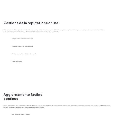
Gestione della reputazione online
Oltre a un sito web, la tua reputazione online è fondamentale per attrarre e mantenere pazienti. Ti aiutiamo a gestire e migliorare la tua reputazione, integrando recensioni dei pazienti e
testimonianze direttamente sul tuo sito e attraverso piattaforme esterne, come Google e social media.
Integrazione con recensioni Google
Visualizzazione di testimonianze sul sito
Strategie per migliorare la reputazione online
Extramural Funding
Aggiornamento facile e
continuo
Un sito web deve evolvere insieme alla tua attività. Ti offriamo soluzioni per gestire facilmente aggiornamenti periodici, come l’aggiunta di nuovi servizi, informazioni su eventi o modifiche agli orari di
apertura, per mantenere il sito sempre aggiornato e rilevante per i pazienti.
Aggiornamento di testi e immagini