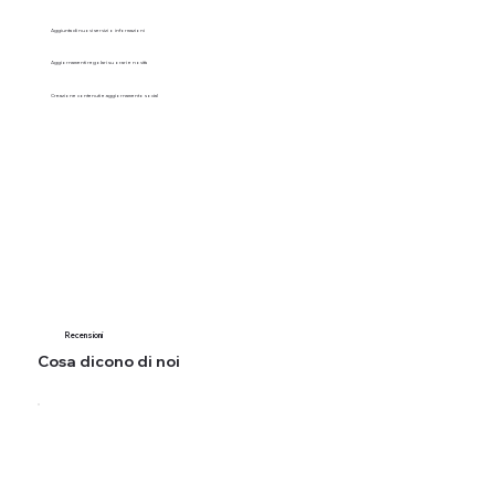
Aggiunta di nuovi servizi o informazioni
Aggiornamenti regolari su orari e novità
Creazione contenuti e aggiornamento social
Recensioni
Cosa dicono di noi