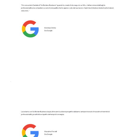
"Ho conosciuto Daniele di "No Borders Business" quando ho creato il mio negozio su Wix... L'attenzione ai dettagli, la
professionalità e la competenza sono tra le qualità che ho apprezzato del suo lavoro. Ogni mia richiesta è stata trasformata in
soluzioni..."
Dorotea Cimino
Da Google
Lavoriamo con No Border Business da piu di tre anni su diversi progetti e abbiamo sempre ricevuto il massimo in termini di
professionalità, proattività e rispetto dei tempi di consegna.
Massimo Porcelli
Da Google