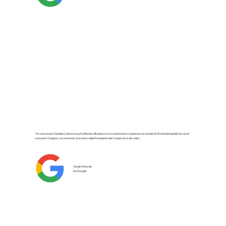
"Ho conosciuto Daniele Casti e la sua No Borders Business in occasione di un congresso nazionale di Otorinolaringoiatri di cui noi
curavamo l'organizzazione e lui, su incarico della Presidente del Congresso, il sito web..."
Sergio Moscati
Da Google