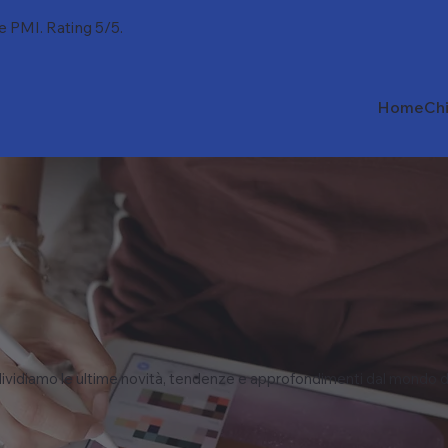
 e PMI. Rating 5/5.
Home
Ch
vidiamo le ultime novità, tendenze e approfondimenti dal mondo d