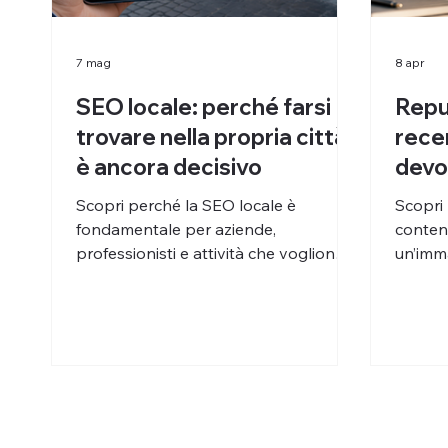
7 mag
8 apr
SEO locale: perché farsi
Reput
trovare nella propria città
rece
è ancora decisivo
devo
stes
Scopri perché la SEO locale è
Scopri 
fondamentale per aziende,
conten
professionisti e attività che vogliono
un’imm
essere trovati dai clienti nella propria
la repu
città e aumentare contatti qualificati.
azienda