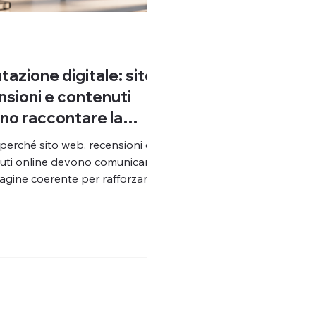
azione digitale: sito,
nsioni e contenuti
no raccontare la
sa storia
perché sito web, recensioni e
uti online devono comunicare
agine coerente per rafforzare
tazione digitale della tua
.