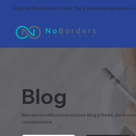
Agenzia Wix Partner in Italia. Tra le più scelte da freelance
Blog
Benvenuto nella nostra sezione Blog e News, dove condi
comunicazione.