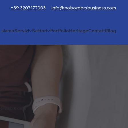
+39 3207177003
info@nobordersbusiness.com
i siamo
Servizi
Settori
Portfolio
Heritage
Contatti
Blog
el web e della