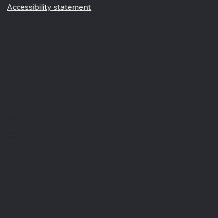
info@nobordersbusiness.com
Accessibility statement
Menù
Home
Chi siamo
Blog
Partnership
Portfolio
Contatti
Recensioni
Glossario
Servizi
Creazione siti internet
Visual design