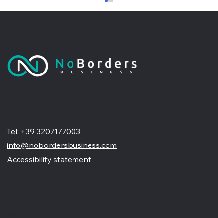
No Borders Business
Perché un sito web professionale non
Siamo un'agenzia di web design partner ufficiale Wix, specializzata nel migliorare la tua presenza online. Offriamo soluzioni su misura per restyling o nuovi siti professionali, visivamente accattivanti e
pensati per far crescere il tuo business
è solo una vetrina online
Tel: +39 3207177003
info@nobordersbusiness.com
Accessibility statement
Menù
Home
Chi siamo