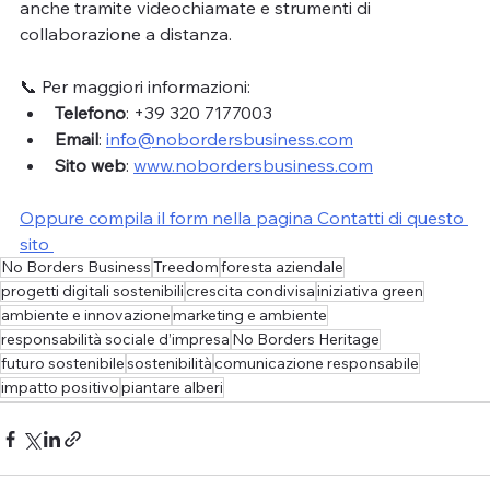
anche tramite videochiamate e strumenti di 
collaborazione a distanza.
📞 Per maggiori informazioni:
Telefono
: +39 320 7177003
Email
: 
info@nobordersbusiness.com
Sito web
: 
www.nobordersbusiness.com
Oppure compila il form nella pagina Contatti di questo 
sito 
No Borders Business
Treedom
foresta aziendale
progetti digitali sostenibili
crescita condivisa
iniziativa green
ambiente e innovazione
marketing e ambiente
responsabilità sociale d’impresa
No Borders Heritage
futuro sostenibile
sostenibilità
comunicazione responsabile
impatto positivo
piantare alberi