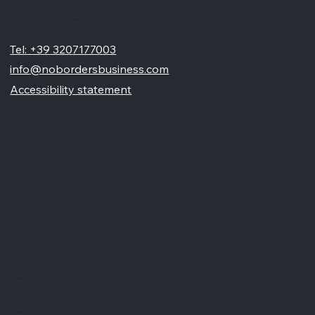
No Borders Business
Siamo un'agenzia di web design partner ufficiale Wix, specializzata nel migliorare la tua presenza online. Offriamo soluzioni su misura per restyling o nuovi siti professionali, visivamente accattivanti e
pensati per far crescere il tuo business
Tel: +39 3207177003
info@nobordersbusiness.com
Accessibility statement
Menù
Home
Chi siamo
Blog
Partnership
Portfolio
Contatti
Recensioni
Glossario