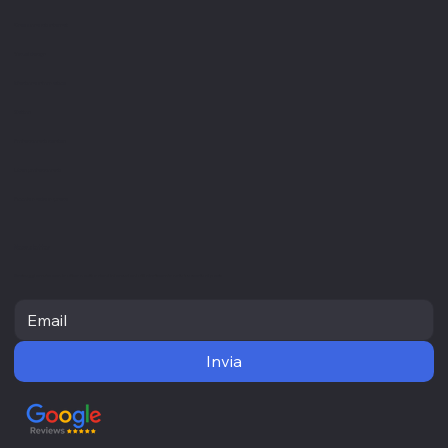
Servizi
Creazione siti internet
Visual design
Gestione informatica
Settori
Professionisti sanitari
Liberi professionisti
Piccole medie imprese
Newsletter
Resta aggiornato con le ultime novità e ricevi informazioni utili direttamente nella tua casella di posta
Invia