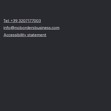
No Borders Business
Siamo un'agenzia di web design partner ufficiale Wix, specializzata nel migliorare la tua presenza online. Offriamo soluzioni su misura per restyling o nuovi siti professionali, visivamente accattivanti e
pensati per far crescere il tuo business
Tel: +39 3207177003
info@nobordersbusiness.com
Accessibility statement
Menù
Home
Chi siamo
Blog
Partnership
Portfolio
Contatti
Recensioni
Glossario