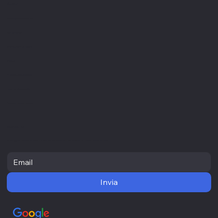
Servizi
Creazione siti internet
Visual design
Gestione informatica
Settori
Professionisti sanitari
Liberi professionisti
Piccole medie imprese
Newsletter
Resta aggiornato con le ultime novità e ricevi informazioni utili direttamente nella tua casella di posta
Invia