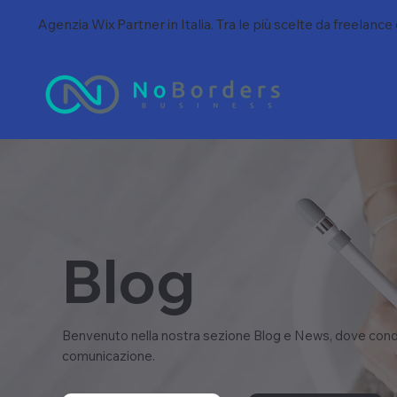
Agenzia Wix Partner in Italia. Tra le più scelte da freelance
Blog
Benvenuto nella nostra sezione Blog e News, dove condi
comunicazione.