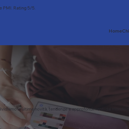
 e PMI. Rating 5/5.
Home
Ch
vidiamo le ultime novità, tendenze e approfondimenti dal mondo d