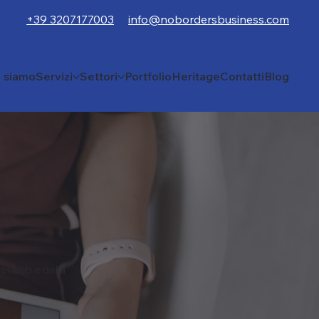
+39 3207177003
info@nobordersbusiness.com
i siamo
Servizi
Settori
Portfolio
Heritage
Contatti
Blog
el web e della