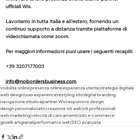
ufficiali Wix.
Lavoriamo in tutta Italia e all'estero, fornendo un 
continuo supporto a distanza tramite piattaforme di 
videochiamata come zoom.
Per maggiori informazioni puoi usare i seguenti recapiti:
+39 3207177003
info@nobordersbusiness.com
visibilità online
presenza online
esperienza utente
strategia digitale
web design
user experience
restyling sito
digital branding
navigazione intuitiva
partner Wix
responsive design
design personalizzato
creazione siti web
siti professionali
web marketing
velocità di caricamento
sito e-commerce
gioielli artigianali
performance web
SEO avanzata