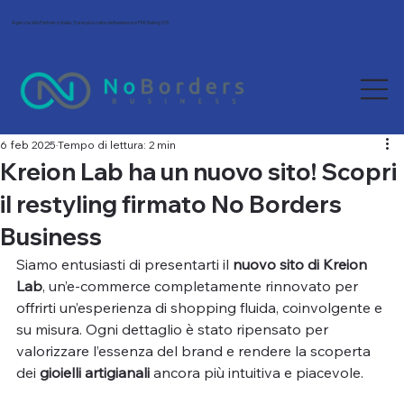
Agenzia Wix Partner in Italia. Tra le più scelte da freelance e PMI. Rating 5/5.
6 feb 2025
Tempo di lettura: 2 min
Kreion Lab ha un nuovo sito! Scopri
il restyling firmato No Borders
Business
Siamo entusiasti di presentarti il 
nuovo sito di Kreion 
Lab
, un’e-commerce completamente rinnovato per 
offrirti un’esperienza di shopping fluida, coinvolgente e 
su misura. Ogni dettaglio è stato ripensato per 
valorizzare l’essenza del brand e rendere la scoperta 
dei 
gioielli artigianali
 ancora più intuitiva e piacevole.