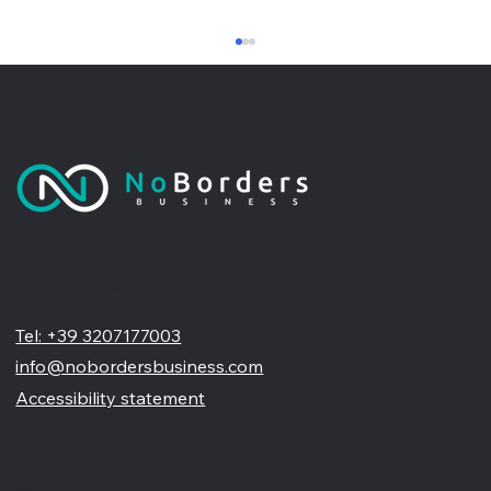
No Borders Business
Perché un sito web professionale non
Siamo un'agenzia di web design partner ufficiale Wix, specializzata nel migliorare la tua presenza online. Offriamo soluzioni su misura per restyling o nuovi siti professionali, visivamente accattivanti e
pensati per far crescere il tuo business
è solo una vetrina online
Tel: +39 3207177003
info@nobordersbusiness.com
Accessibility statement
Menù
Home