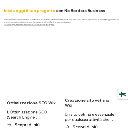
Inizia oggi il tuo progetto
con No Borders Business
Siamo pronti ad aiutarti a trasformare il tuo sito Wix in uno strumento potente e moderno per il tuo business. Che tu abbia bisogno di creare un nuovo sito, aggiornare quello
esistente o semplicemente ottimizzarlo, siamo qui per fornirti tutta l'assistenza di cui hai bisogno.
Contattaci oggi stesso e inizia a costruire il sito web di cui sarai orgoglioso.
Creazione sito vetrina
Ottimizzazione SEO Wix
Wix
L’Ottimizzazione SEO 
Un sito vetrina è essenziale 
(Search Engine 
per qualsiasi attività che 
Optimization) è l’insieme di 
Scopri di più
desideri avere una presenza 
Scopri di più
tecniche che permettono al 