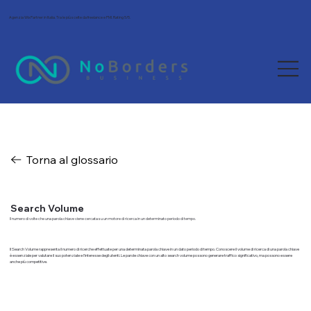
Agenzia Wix Partner in Italia. Tra le più scelte da freelance e PMI. Rating 5/5.
Torna al glossario
Search Volume
Il numero di volte che una parola chiave viene cercata su un motore di ricerca in un determinato periodo di tempo.
Il Search Volume rappresenta il numero di ricerche effettuate per una determinata parola chiave in un dato periodo di tempo. Conoscere il volume di ricerca di una parola chiave
è essenziale per valutare il suo potenziale e l'interesse degli utenti. Le parole chiave con un alto search volume possono generare traffico significativo, ma possono essere
anche più competitive.