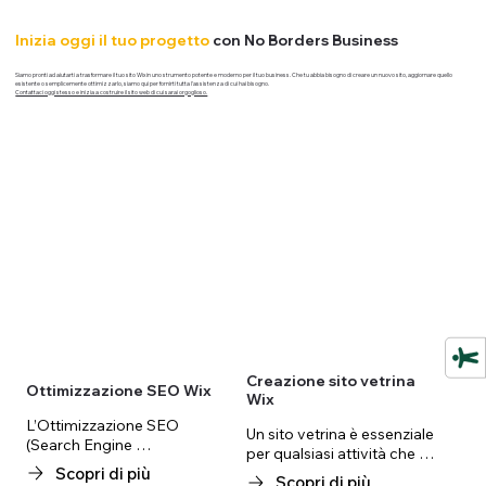
Inizia oggi il tuo progetto
con No Borders Business
Siamo pronti ad aiutarti a trasformare il tuo sito Wix in uno strumento potente e moderno per il tuo business. Che tu abbia bisogno di creare un nuovo sito, aggiornare quello
esistente o semplicemente ottimizzarlo, siamo qui per fornirti tutta l'assistenza di cui hai bisogno.
Contattaci oggi stesso e inizia a costruire il sito web di cui sarai orgoglioso.
Creazione sito vetrina
Ottimizzazione SEO Wix
Wix
L’Ottimizzazione SEO 
Un sito vetrina è essenziale 
(Search Engine 
per qualsiasi attività che 
Optimization) è l’insieme di 
Scopri di più
desideri avere una presenza 
Scopri di più
tecniche che permettono al 