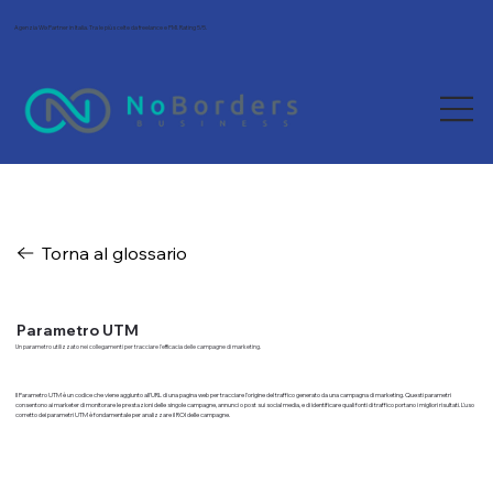
Agenzia Wix Partner in Italia. Tra le più scelte da freelance e PMI. Rating 5/5.
Torna al glossario
Parametro UTM
Un parametro utilizzato nei collegamenti per tracciare l'efficacia delle campagne di marketing.
Il Parametro UTM è un codice che viene aggiunto all'URL di una pagina web per tracciare l'origine del traffico generato da una campagna di marketing. Questi parametri
consentono ai marketer di monitorare le prestazioni delle singole campagne, annunci o post sui social media, e di identificare quali fonti di traffico portano i migliori risultati. L'uso
corretto dei parametri UTM è fondamentale per analizzare il ROI delle campagne.