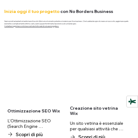
Inizia oggi il tuo progetto
con No Borders Business
Siamo pronti ad aiutarti a trasformare il tuo sito Wix in uno strumento potente e moderno per il tuo business. Che tu abbia bisogno di creare un nuovo sito, aggiornare quello
esistente o semplicemente ottimizzarlo, siamo qui per fornirti tutta l'assistenza di cui hai bisogno.
Contattaci oggi stesso e inizia a costruire il sito web di cui sarai orgoglioso.
Creazione sito vetrina
Ottimizzazione SEO Wix
Wix
L’Ottimizzazione SEO 
Un sito vetrina è essenziale 
(Search Engine 
per qualsiasi attività che 
Optimization) è l’insieme di 
Scopri di più
desideri avere una presenza 
Scopri di più
tecniche che permettono al 