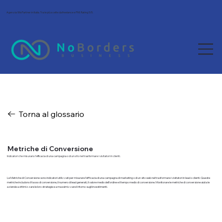
Agenzia Wix Partner in Italia. Tra le più scelte da freelance e PMI. Rating 5/5.
Torna al glossario
Metriche di Conversione
Indicatori che misurano l'efficacia di una campagna o di un sito nel trasformare i visitatori in clienti.
Le Metriche di Conversione sono indicatori utilizzati per misurare l'efficacia di una campagna di marketing o di un sito web nel trasformare i visitatori in lead o clienti. Queste
metriche includono il tasso di conversione, il numero di lead generati, il valore medio dell'ordine e il tempo medio di conversione. Monitorare le metriche di conversione aiuta le
aziende a ottimizzare le loro strategie e a massimizzare il ritorno sugli investimenti.