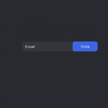
Newsletter
Resta aggiornato con le ultime novità e ricevi
et
informazioni utili direttamente nella tua casella di
posta
Invia
a
ri
ese