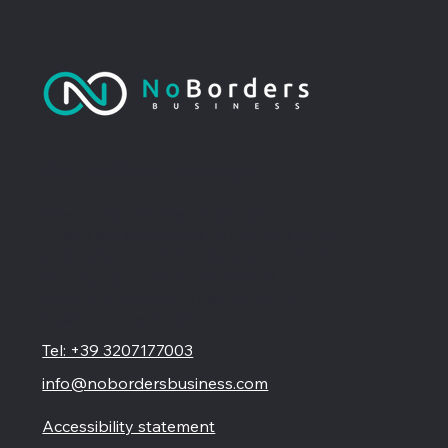
No Borders Business
Siamo un'agenzia di web design partner
ufficiale Wix, specializzata nel migliorare la tua
presenza online. Offriamo soluzioni su misura
per restyling o nuovi siti professionali,
visivamente accattivanti e pensati per far
crescere il tuo business
Tel: +39 3207177003
info@nobordersbusiness.com
Accessibility statement