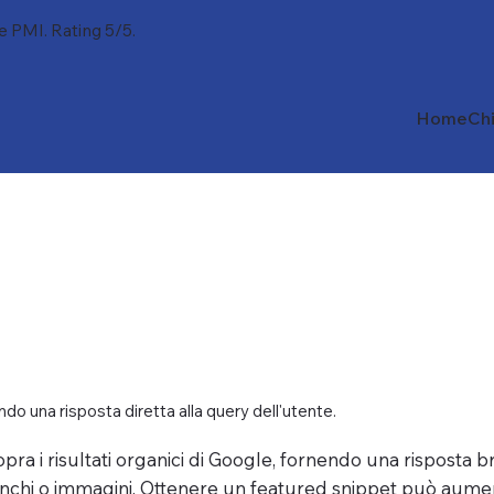
 e PMI. Rating 5/5.
Home
Ch
do una risposta diretta alla query dell'utente.
a i risultati organici di Google, fornendo una risposta br
nchi o immagini. Ottenere un featured snippet può aumenta