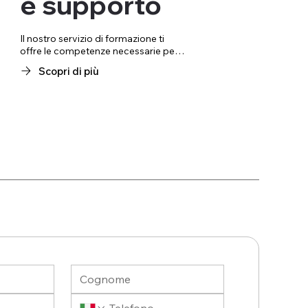
e supporto
Il nostro servizio di formazione ti 
offre le competenze necessarie per 
gestire in modo efficace il tuo sito 
Scopri di più
Wix. Attraverso sessioni 
personalizzate, ti insegniamo come 
modificare i contenuti, caricare 
nuove immagini, ottimizzare il SEO e 
monitorare le performance del tuo 
sito. Il nostro approccio pratico ti 
permette di acquisire autonomia 
nella gestione quotidiana del sito, 
riducendo la necessità di assistenza 
tecnica continua.