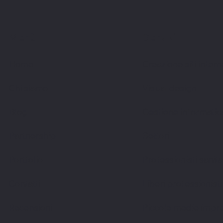
Menù
Servizi
Home
Creazione siti intern
Chi siamo
Visual design
Blog
Gestione informatic
Partnership
Settori
Portfolio
Professionisti sanita
Contatti
Liberi professionisti
Recensioni
Piccole medie impr