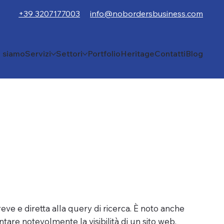
+39 3207177003
info@nobordersbusiness.com
i siamo
Servizi
Settori
Portfolio
Heritage
Contatti
Blog
eve e diretta alla query di ricerca. È noto anche
re notevolmente la visibilità di un sito web,