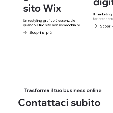
digi
sito Wix
Il marketing 
far crescere l
Un restyling grafico è essenziale 
mondo sempr
quando il tuo sito non rispecchia più 
Scopri 
Offriamo un
l'immagine moderna e professionale 
Scopri di più
servizi, tra 
che vuoi trasmettere. Con il nostro 
media, camp
servizio di restyling grafico su 
Google e soc
piattaforma Wix, ci occupiamo di 
creazione di
aggiornare il design del tuo sito, 
strategie per
rendendolo più accattivante e 
a raggiunger
funzionale. Attraverso un layout 
a trasformare 
moderno e una navigazione intuitiva, 
fedeli.
garantiamo un'esperienza utente 
ottimale su tutti i dispositivi.
Trasforma il tuo business online
Contattaci subito