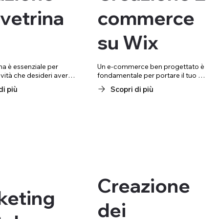
 vetrina
commerce
su Wix
na è essenziale per 
Un e-commerce ben progettato è 
ività che desideri avere 
fondamentale per portare il tuo 
 online professionale e 
business online e raggiungere nuovi 
di più
Scopri di più
tilizzando Wix, creiamo 
clienti. Grazie alla piattaforma Wix, 
funzionali e moderni che 
creiamo negozi online che uniscono 
 tuoi clienti di scoprire 
design professionale e facilità d'uso, 
a fai in modo rapido e 
ideali per chi vuole iniziare a vendere 
n layout dinamici e 
prodotti o servizi sul web. Offriamo 
tivanti, il sito 
soluzioni su misura per piccole e 
un vero e proprio 
medie imprese, garantendo 
visita digitale, perfetto 
un'esperienza utente intuitiva e un 
imprese, professionisti e 
percorso d'acquisto fluido.
Creazione
keting
dei