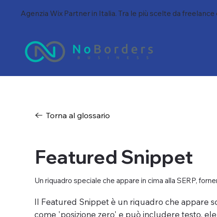
Agenzia Wix Partner in Italia. Tra le più scelte da freelance
Torna al glossario
Featured Snippet
Un riquadro speciale che appare in cima alla SERP, fornen
Il Featured Snippet è un riquadro che appare sopr
come 'posizione zero' e può includere testo, ele