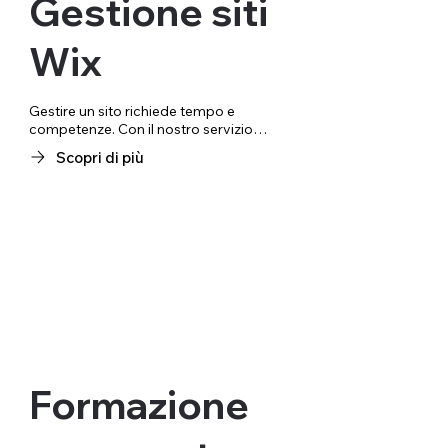
Gestione siti
Wix
Gestire un sito richiede tempo e 
competenze. Con il nostro servizio di 
gestione siti, ci occupiamo di ogni 
Scopri di più
aspetto, dalla creazione di contenuti 
originali e pertinenti alla tua attività, 
fino all'ottimizzazione SEO per 
garantire che il tuo sito sia sempre 
visibile sui motori di ricerca. Che si 
tratti di aggiornare testi, caricare 
nuove immagini o aggiungere nuove 
sezioni, il nostro team lavora 
costantemente per mantenere il tuo 
sito aggiornato e rilevante.
Formazione