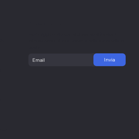
Newsletter
Resta aggiornato con le ultime novità e ricevi
et
informazioni utili direttamente nella tua casella di
posta
Invia
a
ri
ese