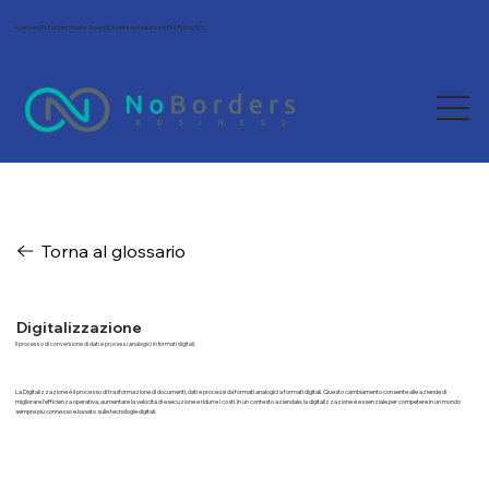
Agenzia Wix Partner in Italia. Tra le più scelte da freelance e PMI. Rating 5/5.
Torna al glossario
Digitalizzazione
Il processo di conversione di dati e processi analogici in formati digitali.
La Digitalizzazione è il processo di trasformazione di documenti, dati e processi da formati analogici a formati digitali. Questo cambiamento consente alle aziende di
migliorare l'efficienza operativa, aumentare la velocità di esecuzione e ridurre i costi. In un contesto aziendale, la digitalizzazione è essenziale per competere in un mondo
sempre più connesso e basato sulle tecnologie digitali.