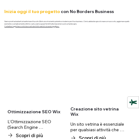
Inizia oggi il tuo progetto
con No Borders Business
Siamo pronti ad aiutarti a trasformare il tuo sito Wix in uno strumento potente e moderno per il tuo business. Che tu abbia bisogno di creare un nuovo sito, aggiornare quello
esistente o semplicemente ottimizzarlo, siamo qui per fornirti tutta l'assistenza di cui hai bisogno.
Contattaci oggi stesso e inizia a costruire il sito web di cui sarai orgoglioso.
Creazione sito vetrina
Ottimizzazione SEO Wix
Wix
L’Ottimizzazione SEO 
Un sito vetrina è essenziale 
(Search Engine 
per qualsiasi attività che 
Optimization) è l’insieme di 
Scopri di più
desideri avere una presenza 
Scopri di più
tecniche che permettono al 