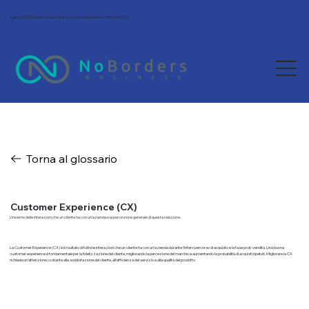
Agenzia Wix Partner in Italia. Tra le più scelte da freelance e PMI. Rating 5/5.
Torna al glossario
Customer Experience (CX)
L'insieme delle interazioni che un cliente ha con un'azienda e la percezione generale di questa relazione.
La Customer Experience (CX) è il risultato di tutte le interazioni che un cliente ha con un'azienda durante l'intero percorso di acquisto e la fase post-vendita. Una buona
customer experience è fondamentale per la fidelizzazione del cliente, migliorando la percezione del marchio e aumentando la probabilità di acquisti ripetuti. Migliorare la CX
richiede un'attenzione costante alla soddisfazione del cliente, all'efficienza del servizio e alla qualità del prodotto.