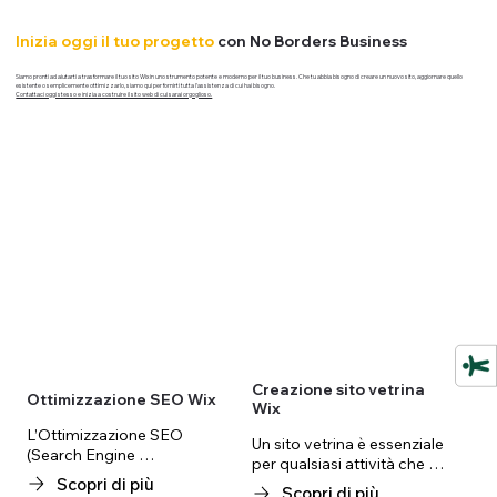
Inizia oggi il tuo progetto
con No Borders Business
Siamo pronti ad aiutarti a trasformare il tuo sito Wix in uno strumento potente e moderno per il tuo business. Che tu abbia bisogno di creare un nuovo sito, aggiornare quello
esistente o semplicemente ottimizzarlo, siamo qui per fornirti tutta l'assistenza di cui hai bisogno.
Contattaci oggi stesso e inizia a costruire il sito web di cui sarai orgoglioso.
Creazione sito vetrina
Ottimizzazione SEO Wix
Wix
L’Ottimizzazione SEO 
Un sito vetrina è essenziale 
(Search Engine 
per qualsiasi attività che 
Optimization) è l’insieme di 
Scopri di più
desideri avere una presenza 
Scopri di più
tecniche che permettono al 