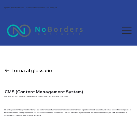
Agenzia Wix Partner in Italia. Tra le più scelte da freelance e PMI. Rating 5/5.
Torna al glossario
CMS (Content Management System)
Piattaforma che consente di creare e gestire contenuti web senza dover programmare.
Un CMS (Content Management System) è una piattaforma software che permette di creare, modificare e gestire contenuti su un sito web senza necessità di competenze
tecniche avanzate. Esempi popolari di CMS includono WordPress, Joomla e Wix. Un CMS semplifica la gestione di un sito web, consentendo a più utenti di collaborare e
aggiornare i contenuti in modo rapido ed efficiente.