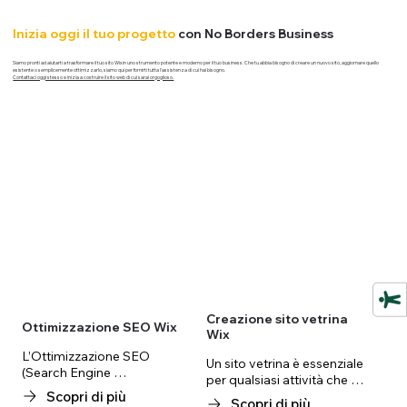
Inizia oggi il tuo progetto
con No Borders Business
Siamo pronti ad aiutarti a trasformare il tuo sito Wix in uno strumento potente e moderno per il tuo business. Che tu abbia bisogno di creare un nuovo sito, aggiornare quello
esistente o semplicemente ottimizzarlo, siamo qui per fornirti tutta l'assistenza di cui hai bisogno.
Contattaci oggi stesso e inizia a costruire il sito web di cui sarai orgoglioso.
Creazione sito vetrina
Ottimizzazione SEO Wix
Wix
L’Ottimizzazione SEO 
Un sito vetrina è essenziale 
(Search Engine 
per qualsiasi attività che 
Optimization) è l’insieme di 
Scopri di più
desideri avere una presenza 
Scopri di più
tecniche che permettono al 