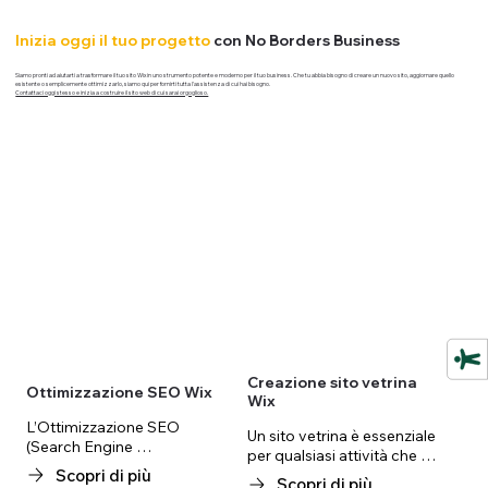
Inizia oggi il tuo progetto
con No Borders Business
Siamo pronti ad aiutarti a trasformare il tuo sito Wix in uno strumento potente e moderno per il tuo business. Che tu abbia bisogno di creare un nuovo sito, aggiornare quello
esistente o semplicemente ottimizzarlo, siamo qui per fornirti tutta l'assistenza di cui hai bisogno.
Contattaci oggi stesso e inizia a costruire il sito web di cui sarai orgoglioso.
Creazione sito vetrina
Ottimizzazione SEO Wix
Wix
L’Ottimizzazione SEO 
Un sito vetrina è essenziale 
(Search Engine 
per qualsiasi attività che 
Optimization) è l’insieme di 
Scopri di più
desideri avere una presenza 
Scopri di più
tecniche che permettono al 