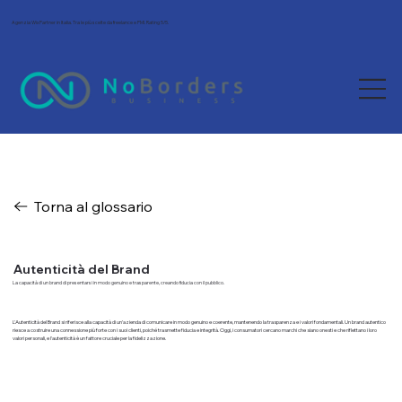
Agenzia Wix Partner in Italia. Tra le più scelte da freelance e PMI. Rating 5/5.
Torna al glossario
Autenticità del Brand
La capacità di un brand di presentarsi in modo genuino e trasparente, creando fiducia con il pubblico.
L'Autenticità del Brand si riferisce alla capacità di un'azienda di comunicare in modo genuino e coerente, mantenendo la trasparenza e i valori fondamentali. Un brand autentico
riesce a costruire una connessione più forte con i suoi clienti, poiché trasmette fiducia e integrità. Oggi, i consumatori cercano marchi che siano onesti e che riflettano i loro
valori personali, e l'autenticità è un fattore cruciale per la fidelizzazione.