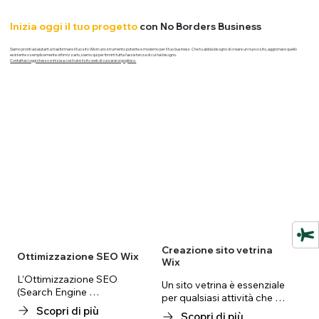
Inizia oggi il tuo progetto
con No Borders Business
Siamo pronti ad aiutarti a trasformare il tuo sito Wix in uno strumento potente e moderno per il tuo business. Che tu abbia bisogno di creare un nuovo sito, aggiornare quello
esistente o semplicemente ottimizzarlo, siamo qui per fornirti tutta l'assistenza di cui hai bisogno.
Contattaci oggi stesso e inizia a costruire il sito web di cui sarai orgoglioso.
Creazione sito vetrina
Ottimizzazione SEO Wix
Wix
L’Ottimizzazione SEO 
Un sito vetrina è essenziale 
(Search Engine 
per qualsiasi attività che 
Optimization) è l’insieme di 
Scopri di più
desideri avere una presenza 
Scopri di più
tecniche che permettono al 