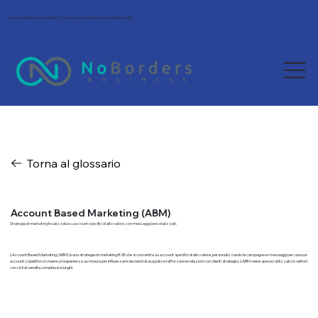
Agenzia Wix Partner in Italia. Tra le più scelte da freelance e PMI. Rating 5/5.
Torna al glossario
Account Based Marketing (ABM)
Strategia di marketing focalizzata su account specifici di alto valore, con messaggi personalizzati.
L'Account Based Marketing (ABM) è una strategia di marketing B2B che si concentra su account specifici di alto valore, personalizzando le campagne e i messaggi per ciascun
account. L'obiettivo è creare un'esperienza su misura per influenzare decisioni di acquisto e rafforzare le relazioni con clienti strategici. L'ABM viene spesso utilizzato in settori
con cicli di vendita complessi e lunghi.