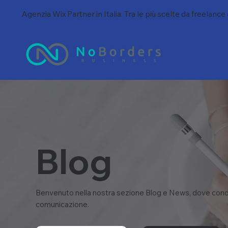
Agenzia Wix Partner in Italia. Tra le più scelte da freelance
Blog
Benvenuto nella nostra sezione Blog e News, dove condi
comunicazione.