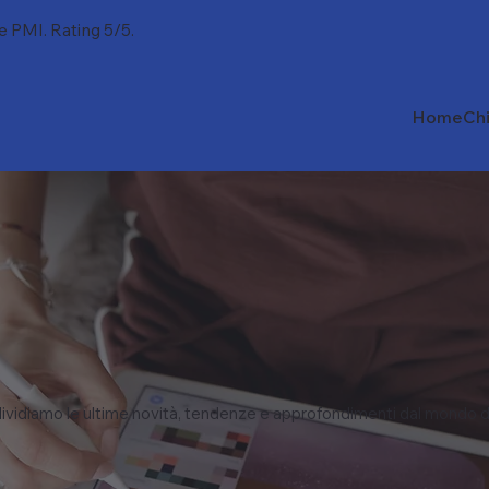
 e PMI. Rating 5/5.
Home
Ch
vidiamo le ultime novità, tendenze e approfondimenti dal mondo d