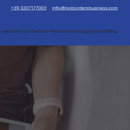
+39 3207177003
info@nobordersbusiness.com
i siamo
Servizi
Settori
Portfolio
Heritage
Contatti
Blog
el web e della