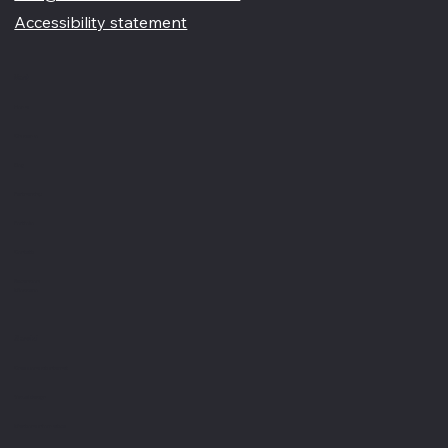
info@nobordersbusiness.com
Accessibility statement
Menù
Home
Chi siamo
Blog
Partnership
Portfolio
Contatti
Recensioni
Glossario
Servizi
Creazione siti internet
Visual design