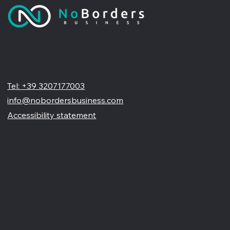
No Borders Business
Siamo un'agenzia di web design partner ufficiale Wix, specializzata nel migliorare la tua presenza online. Offriamo soluzioni su misura per restyling o nuovi siti professionali, visivamente accattivanti e
pensati per far crescere il tuo business
Tel: +39 3207177003
info@nobordersbusiness.com
Accessibility statement
Menù
Home
Chi siamo
Blog
Partnership