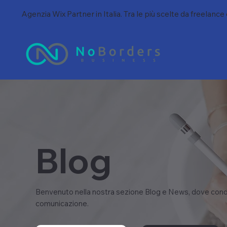
Agenzia Wix Partner in Italia. Tra le più scelte da freelance
Blog
Benvenuto nella nostra sezione Blog e News, dove condi
comunicazione.