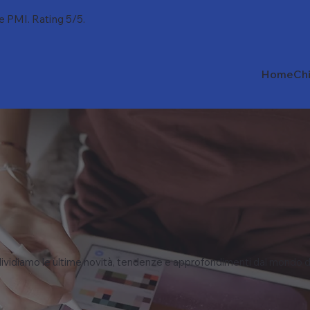
 e PMI. Rating 5/5.
Home
Ch
vidiamo le ultime novità, tendenze e approfondimenti dal mondo d