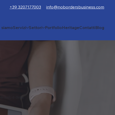
+39 3207177003
info@nobordersbusiness.com
i siamo
Servizi
Settori
Portfolio
Heritage
Contatti
Blog
el web e della