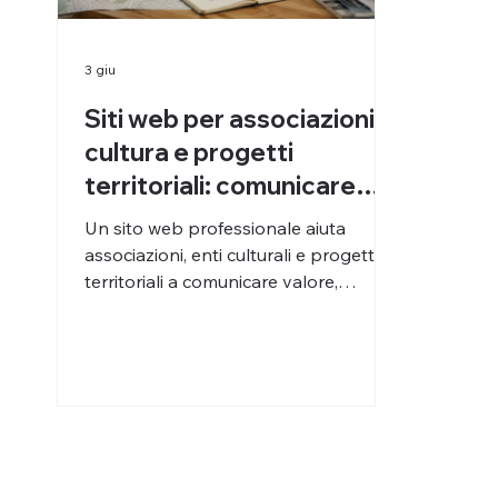
3 giu
Siti web per associazioni,
cultura e progetti
territoriali: comunicare
valore senza sembrare
Un sito web professionale aiuta
improvvisati
associazioni, enti culturali e progetti
territoriali a comunicare valore,
credibilità e impatto. Scopri come
strutturarlo.