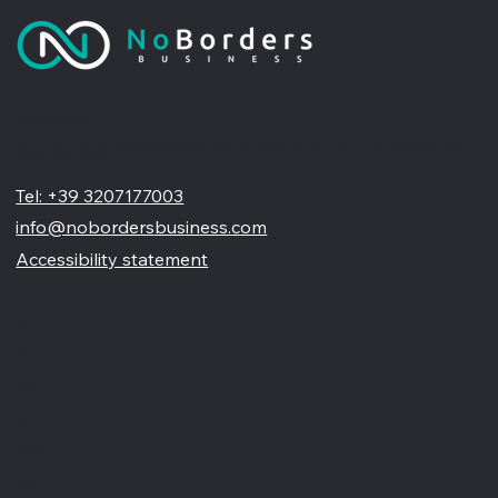
No Borders Business
Siamo un'agenzia di web design partner ufficiale Wix, specializzata nel migliorare la tua presenza online. Offriamo soluzioni su misura per restyling o nuovi siti professionali, visivamente accattivanti e
pensati per far crescere il tuo business
Tel: +39 3207177003
info@nobordersbusiness.com
Accessibility statement
Menù
Home
Chi siamo
Blog
Partnership