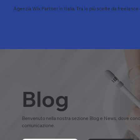
Agenzia Wix Partner in Italia. Tra le più scelte da freelance
Blog
Benvenuto nella nostra sezione Blog e News, dove condi
comunicazione.