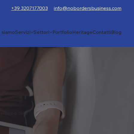
+39 3207177003
info@nobordersbusiness.com
i siamo
Servizi
Settori
Portfolio
Heritage
Contatti
Blog
el web e della