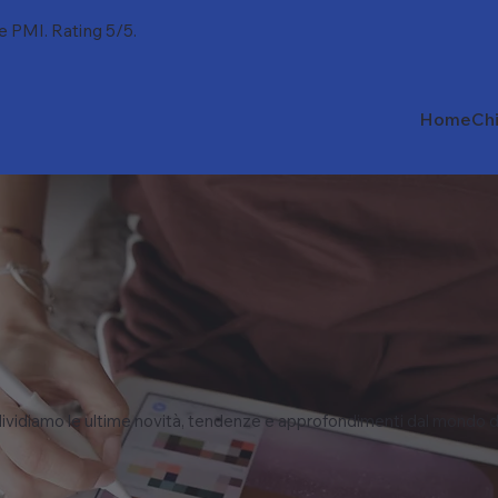
 e PMI. Rating 5/5.
Home
Ch
vidiamo le ultime novità, tendenze e approfondimenti dal mondo d