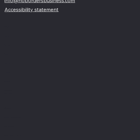
Tel: +39 3207177003
info@nobordersbusiness.com
Accessibility statement
Menù
Home
Chi siamo
Blog
Partnership
Portfolio
Contatti
Recensioni
Glossario
Servizi
Creazione siti internet
Visual design