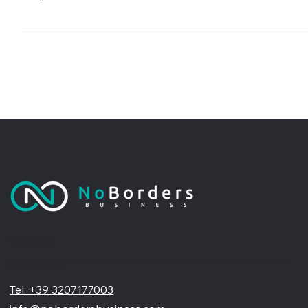
progetti territoriali a comunicare valore, credibilità e impatto.
Scopri come strutturarlo.
No Borders Business
Siamo un'agenzia di web design partner ufficiale Wix, specializzata nel migliorare la tua presenza online. Offriamo soluzioni su misura per restyling o nuovi siti professionali, visivamente accattivanti e
pensati per far crescere il tuo business