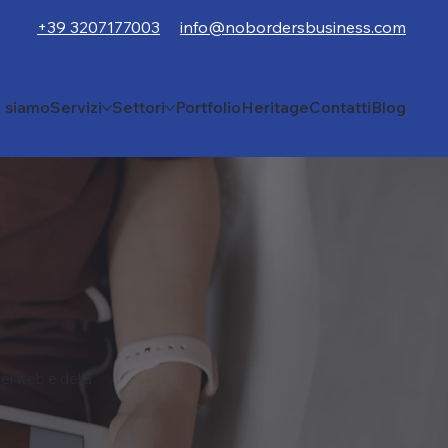
+39 3207177003
info@nobordersbusiness.com
i siamo
Servizi
Settori
Portfolio
Heritage
Contatti
Blog
el web e della