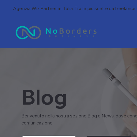
Agenzia Wix Partner in Italia. Tra le più scelte da freelance
Blog
Benvenuto nella nostra sezione Blog e News, dove condi
comunicazione.