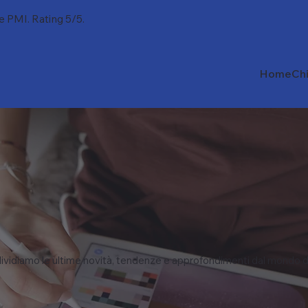
 e PMI. Rating 5/5.
Home
Ch
vidiamo le ultime novità, tendenze e approfondimenti dal mondo d