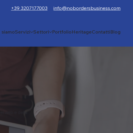
+39 3207177003
info@nobordersbusiness.com
i siamo
Servizi
Settori
Portfolio
Heritage
Contatti
Blog
el web e della