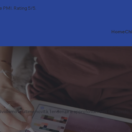
 e PMI. Rating 5/5.
Home
Ch
vidiamo le ultime novità, tendenze e approfondimenti dal mondo d