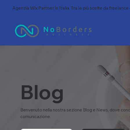
Agenzia Wix Partner in Italia. Tra le più scelte da freelance
Blog
Benvenuto nella nostra sezione Blog e News, dove condi
comunicazione.