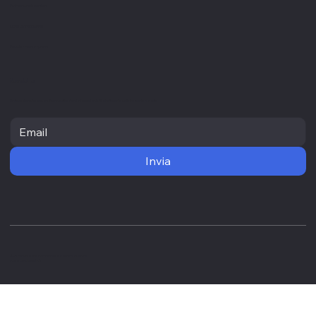
Professionisti sanitari
Liberi professionisti
Piccole medie imprese
Newsletter
Resta aggiornato con le ultime novità e ricevi informazioni utili direttamente nella tua casella di posta
Invia
2025 - Un altro sito internet di No Borders Business
P.Iva IT03828340921