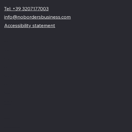
Siamo un'agenzia di web design partner ufficiale Wix, specializzata nel migliorare la tua presenza online. Offriamo soluzioni su misura per restyling o nuovi siti professionali, visivamente accattivanti e
pensati per far crescere il tuo business
Tel: +39 3207177003
info@nobordersbusiness.com
Accessibility statement
Menù
Home
Chi siamo
Blog
Partnership
Portfolio
Contatti
Recensioni
Glossario
Servizi