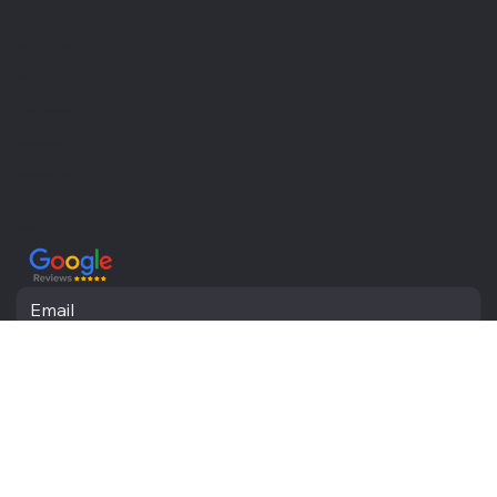
Creazione siti internet
Visual design
Gestione informatica
Settori
Professionisti sanitari
Liberi professionisti
Piccole medie imprese
Newsletter
Resta aggiornato con le ultime novità e ricevi informazioni utili direttamente nella tua casella di posta
Invia