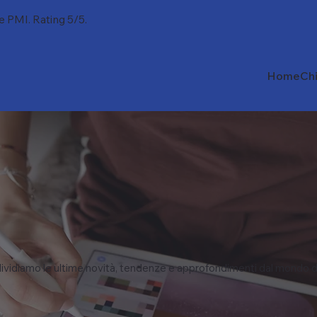
 e PMI. Rating 5/5.
Home
Ch
vidiamo le ultime novità, tendenze e approfondimenti dal mondo d