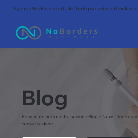
Agenzia Wix Partner in Italia. Tra le più scelte da freelance
Blog
Benvenuto nella nostra sezione Blog e News, dove condi
comunicazione.