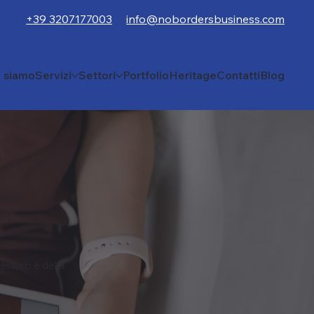
+39 3207177003
info@nobordersbusiness.com
i siamo
Servizi
Settori
Portfolio
Heritage
Contatti
Blog
el web e della