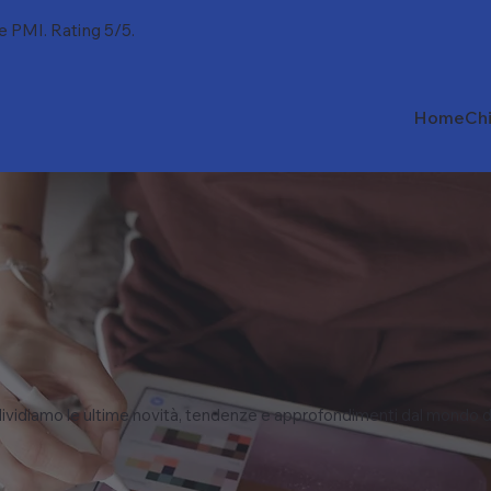
 e PMI. Rating 5/5.
Home
Ch
vidiamo le ultime novità, tendenze e approfondimenti dal mondo d