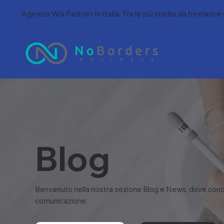
Agenzia Wix Partner in Italia. Tra le più scelte da freelance
Blog
Benvenuto nella nostra sezione Blog e News, dove condi
comunicazione.