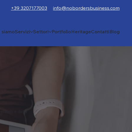
+39 3207177003
info@nobordersbusiness.com
i siamo
Servizi
Settori
Portfolio
Heritage
Contatti
Blog
el web e della