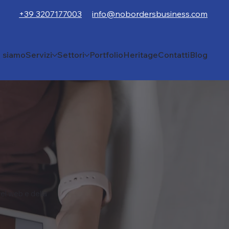
+39 3207177003
info@nobordersbusiness.com
i siamo
Servizi
Settori
Portfolio
Heritage
Contatti
Blog
el web e della