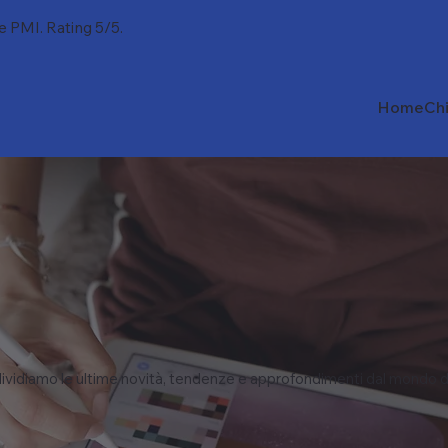
 e PMI. Rating 5/5.
Home
Ch
vidiamo le ultime novità, tendenze e approfondimenti dal mondo d