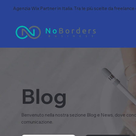
Agenzia Wix Partner in Italia. Tra le più scelte da freelance
Blog
Benvenuto nella nostra sezione Blog e News, dove condi
comunicazione.