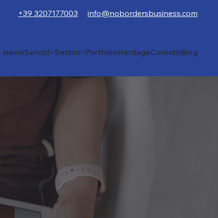
+39 3207177003
info@nobordersbusiness.com
i siamo
Servizi
Settori
Portfolio
Heritage
Contatti
Blog
el web e della