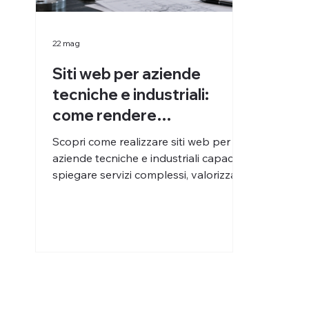
22 mag
Siti web per aziende
tecniche e industriali:
come rendere
comprensibili servizi
Scopri come realizzare siti web per
complessi
aziende tecniche e industriali capaci di
spiegare servizi complessi, valorizzare
competenze e generare contatti
qualificati.