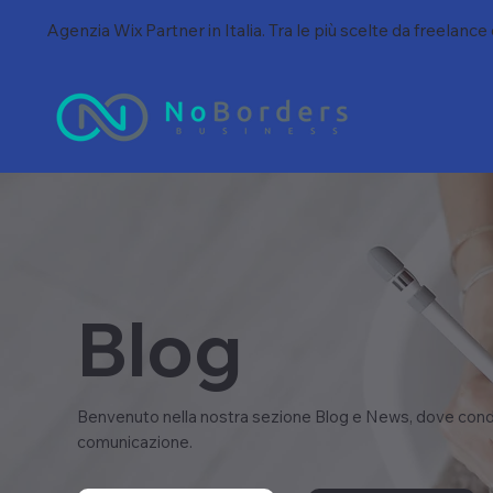
Agenzia Wix Partner in Italia. Tra le più scelte da freelance
Blog
Benvenuto nella nostra sezione Blog e News, dove condi
comunicazione.