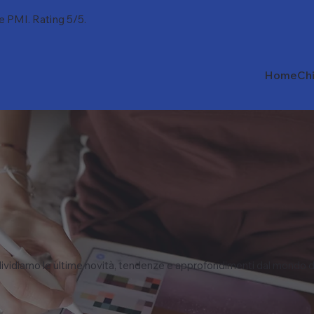
 e PMI. Rating 5/5.
Home
Ch
vidiamo le ultime novità, tendenze e approfondimenti dal mondo d