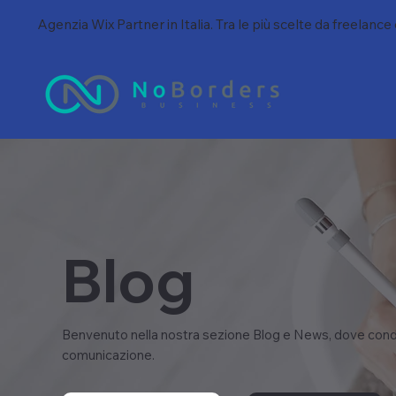
Agenzia Wix Partner in Italia. Tra le più scelte da freelance
Blog
Benvenuto nella nostra sezione Blog e News, dove condi
comunicazione.