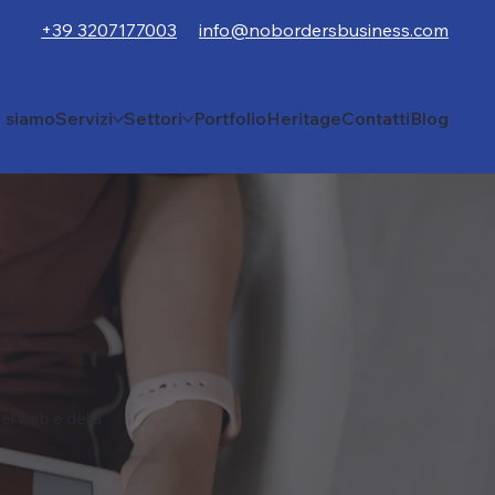
+39 3207177003
info@nobordersbusiness.com
i siamo
Servizi
Settori
Portfolio
Heritage
Contatti
Blog
el web e della