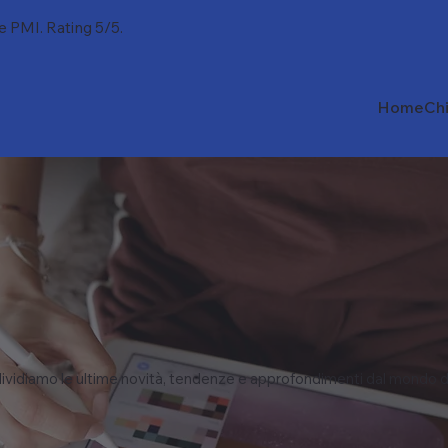
 e PMI. Rating 5/5.
Home
Ch
vidiamo le ultime novità, tendenze e approfondimenti dal mondo d