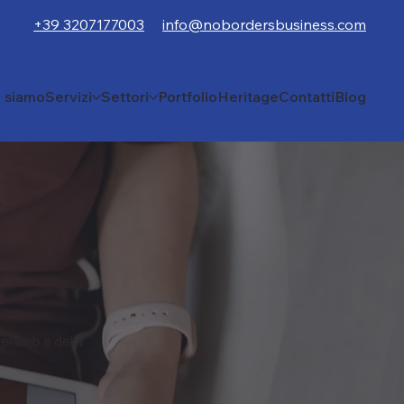
+39 3207177003
info@nobordersbusiness.com
i siamo
Servizi
Settori
Portfolio
Heritage
Contatti
Blog
el web e della