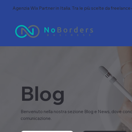
Agenzia Wix Partner in Italia. Tra le più scelte da freelance
Blog
Benvenuto nella nostra sezione Blog e News, dove condi
comunicazione.