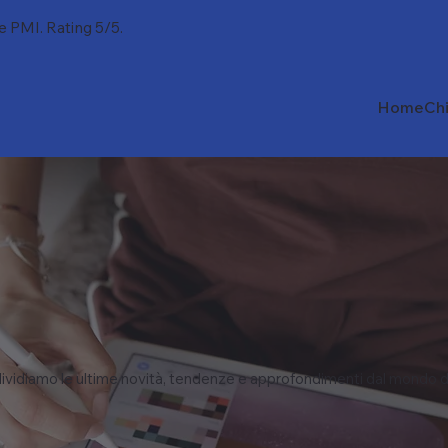
 e PMI. Rating 5/5.
Home
Ch
vidiamo le ultime novità, tendenze e approfondimenti dal mondo d