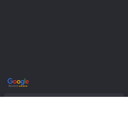
Glossario
Servizi
Creazione siti internet
Visual design
Gestione informatica
Settori
Professionisti sanitari
Liberi professionisti
Piccole medie imprese
Newsletter
Resta aggiornato con le ultime novità e ricevi informazioni utili direttamente nella tua casella di posta
Invia