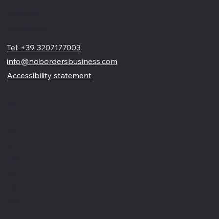
No Borders Business
Siamo un'agenzia di web design partner ufficiale Wix, specializzata nel migliorare la tua presenza online. Offriamo soluzioni su misura per restyling o nuovi siti professionali, visivamente accattivanti e
pensati per far crescere il tuo business
Tel: +39 3207177003
info@nobordersbusiness.com
Accessibility statement
Menù
Home
Chi siamo
Blog
Partnership
Portfolio
Contatti
Recensioni