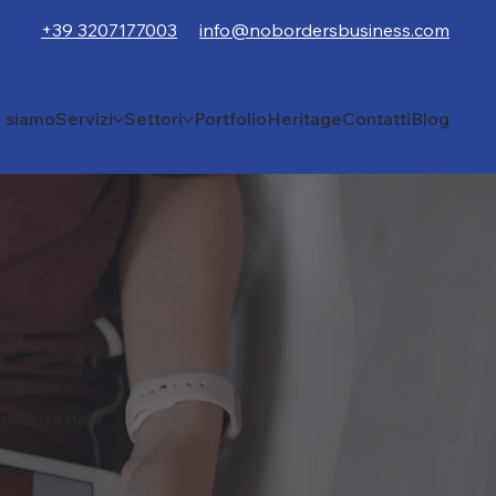
+39 3207177003
info@nobordersbusiness.com
i siamo
Servizi
Settori
Portfolio
Heritage
Contatti
Blog
el web e della