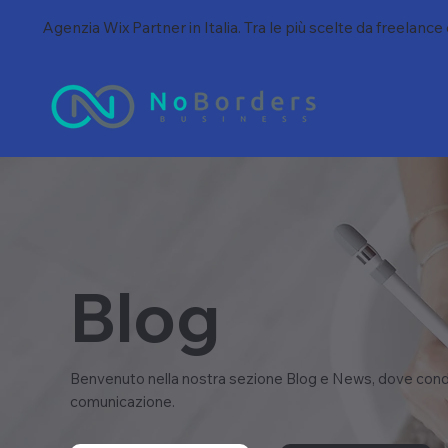
Agenzia Wix Partner in Italia. Tra le più scelte da freelance
Blog
Benvenuto nella nostra sezione Blog e News, dove condi
comunicazione.