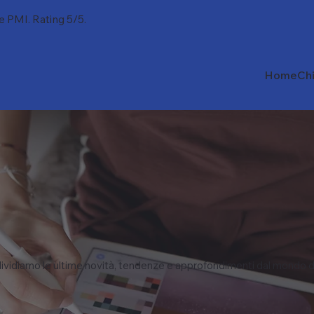
 e PMI. Rating 5/5.
Home
Ch
vidiamo le ultime novità, tendenze e approfondimenti dal mondo d