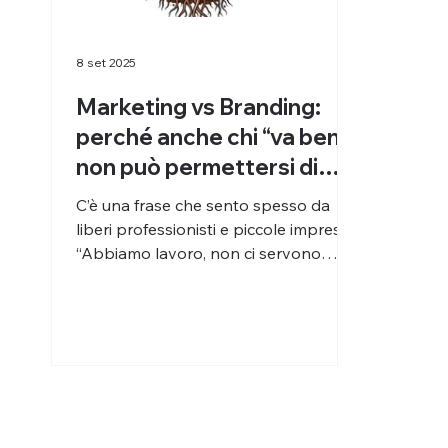
8 set 2025
Marketing vs Branding:
perché anche chi “va bene”
non può permettersi di
ignorare il brand
C’è una frase che sento spesso da
liberi professionisti e piccole imprese:
“Abbiamo lavoro, non ci servono
nuovi clienti.” Ottima notizia! Proprio
per questo è il momento migliore per
lavorare sul branding . Non perché ti
servano subito più richieste, ma
perché vuoi essere scelto meglio ,
pagato il giusto e resistere quando il
mercato cambierà (perché cambia
sempre). Il marketing e il branding