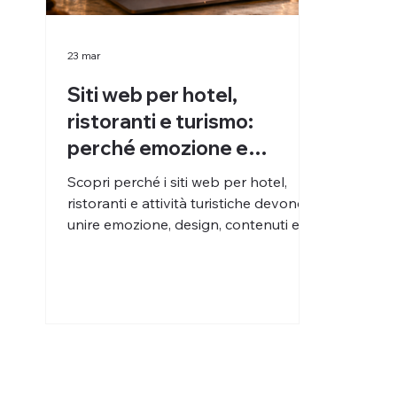
23 mar
Siti web per hotel,
ristoranti e turismo:
perché emozione e
conversione devono
Scopri perché i siti web per hotel,
convivere
ristoranti e attività turistiche devono
unire emozione, design, contenuti e
conversione per trasformare visite
online in prenotazioni.