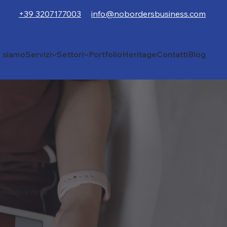
+39 3207177003
info@nobordersbusiness.com
i siamo
Servizi
Settori
Portfolio
Heritage
Contatti
Blog
el web e della