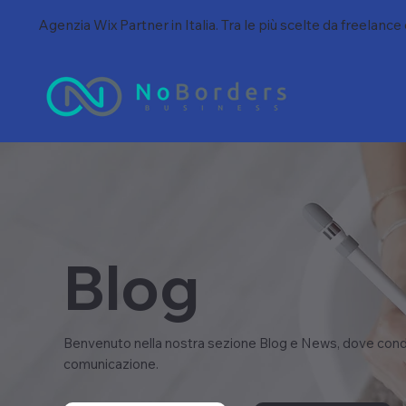
Agenzia Wix Partner in Italia. Tra le più scelte da freelance
Blog
Benvenuto nella nostra sezione Blog e News, dove condi
comunicazione.