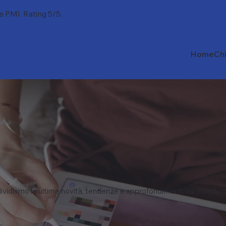
 e PMI. Rating 5/5.
Home
Ch
vidiamo le ultime novità, tendenze e approfondimenti dal mondo d