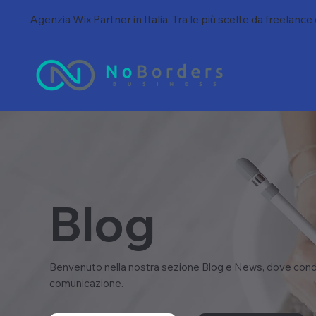
Agenzia Wix Partner in Italia. Tra le più scelte da freelance
Blog
Benvenuto nella nostra sezione Blog e News, dove condi
comunicazione.