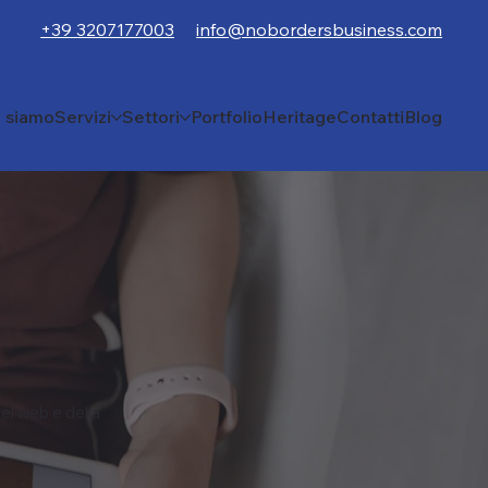
+39 3207177003
info@nobordersbusiness.com
i siamo
Servizi
Settori
Portfolio
Heritage
Contatti
Blog
el web e della