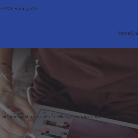
 e PMI. Rating 5/5.
Home
Ch
vidiamo le ultime novità, tendenze e approfondimenti dal mondo d