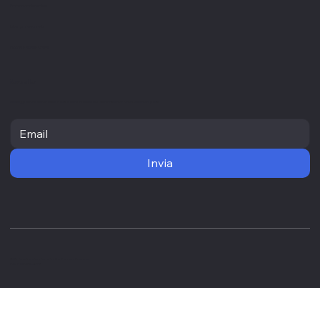
Professionisti sanitari
Liberi professionisti
Piccole medie imprese
Newsletter
Resta aggiornato con le ultime novità e ricevi informazioni utili direttamente nella tua casella di posta
Invia
2025 - Un altro sito internet di No Borders Business
P.Iva IT03828340921