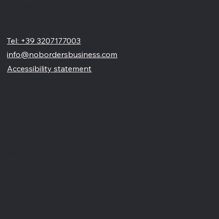
No Borders Business
Siamo un'agenzia di web design partner ufficiale Wix, specializzata nel migliorare la tua presenza online. Offriamo soluzioni su misura per restyling o nuovi siti professionali, visivamente accattivanti e
pensati per far crescere il tuo business
Tel: +39 3207177003
info@nobordersbusiness.com
Accessibility statement
Menù
Home
Chi siamo
Blog
Partnership
Portfolio
Contatti
Recensioni
Glossario