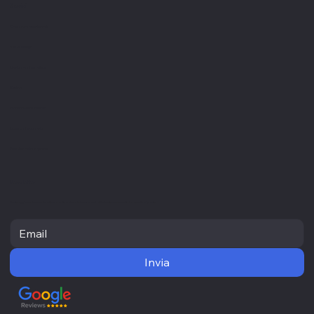
Servizi
Creazione siti internet
Visual design
Gestione informatica
Settori
Professionisti sanitari
Liberi professionisti
Piccole medie imprese
Newsletter
Resta aggiornato con le ultime novità e ricevi informazioni utili direttamente nella tua casella di posta
Invia