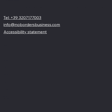
No Borders Business
Siamo un'agenzia di web design partner ufficiale Wix, specializzata nel migliorare la tua presenza online. Offriamo soluzioni su misura per restyling o nuovi siti professionali, visivamente accattivanti e
pensati per far crescere il tuo business
Tel: +39 3207177003
info@nobordersbusiness.com
Accessibility statement
Menù
Home
Chi siamo
Blog
Partnership
Portfolio
Contatti
Recensioni
Glossario