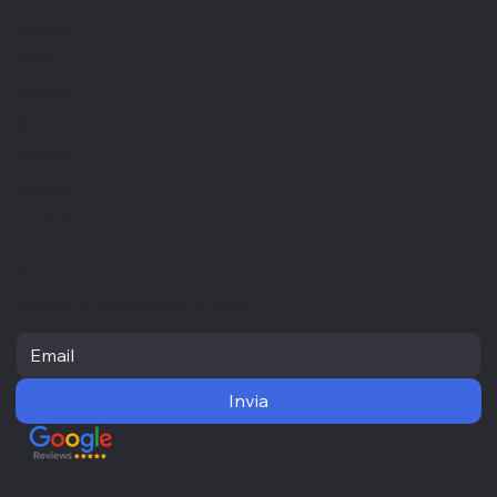
Servizi
Creazione siti internet
Visual design
Gestione informatica
Settori
Professionisti sanitari
Liberi professionisti
Piccole medie imprese
Newsletter
Resta aggiornato con le ultime novità e ricevi informazioni utili direttamente nella tua casella di posta
Invia