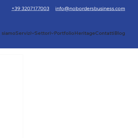
+39 3207177003
info@nobordersbusiness.com
i siamo
Servizi
Settori
Portfolio
Heritage
Contatti
Blog