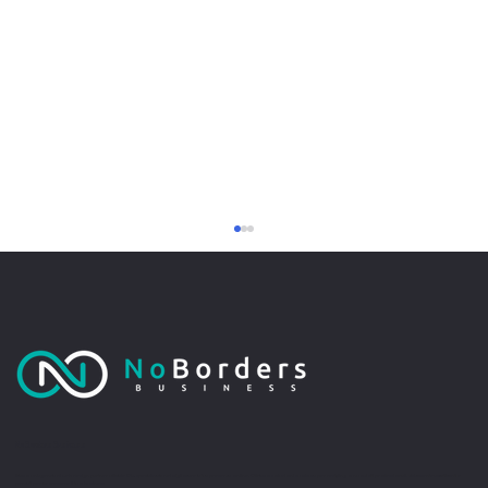
No Borders Business
Perché un sito web professionale non
Siamo un'agenzia di web design partner ufficiale Wix, specializzata nel migliorare la tua presenza online. Offriamo soluzioni su misura per restyling o nuovi siti professionali, visivamente accattivanti e
pensati per far crescere il tuo business