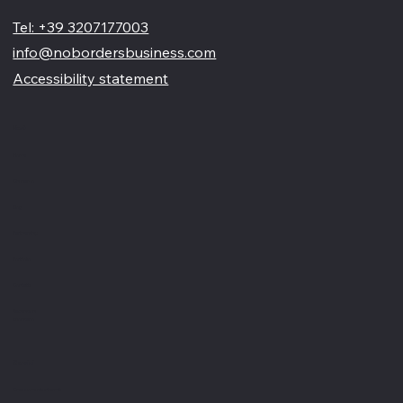
è solo una vetrina online
Tel: +39 3207177003
info@nobordersbusiness.com
Accessibility statement
Menù
Home
Chi siamo
Blog
Partnership
Portfolio
Contatti
Recensioni
Glossario
Servizi
Creazione siti internet