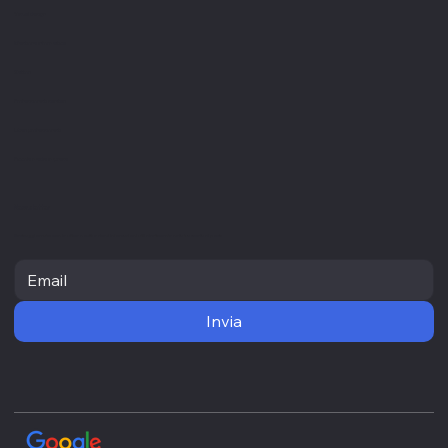
Visual design
Gestione informatica
Settori
Professionisti sanitari
Liberi professionisti
Piccole medie imprese
Newsletter
Resta aggiornato con le ultime novità e ricevi informazioni utili direttamente nella tua casella di posta
Invia