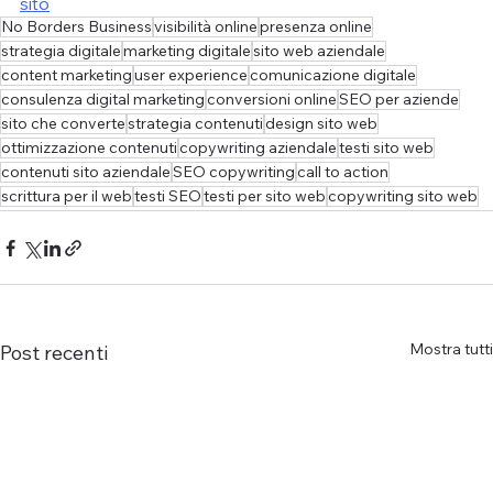
sito
No Borders Business
visibilità online
presenza online
strategia digitale
marketing digitale
sito web aziendale
content marketing
user experience
comunicazione digitale
consulenza digital marketing
conversioni online
SEO per aziende
sito che converte
strategia contenuti
design sito web
ottimizzazione contenuti
copywriting aziendale
testi sito web
contenuti sito aziendale
SEO copywriting
call to action
scrittura per il web
testi SEO
testi per sito web
copywriting sito web
Mostra tutti
Post recenti