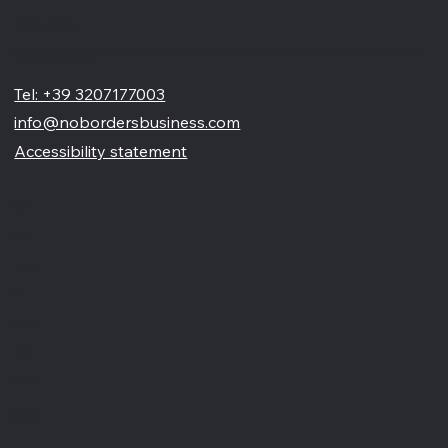
No Borders Business
Perché un sito web professionale non
Siamo un'agenzia di web design partner ufficiale Wix, specializzata nel migliorare la tua presenza online. Offriamo soluzioni su misura per restyling o nuovi siti professionali, visivamente accattivanti e
pensati per far crescere il tuo business
è solo una vetrina online
Tel: +39 3207177003
info@nobordersbusiness.com
Accessibility statement
Menù
Home
Chi siamo
Blog
Partnership
Portfolio
Contatti
Recensioni
Glossario