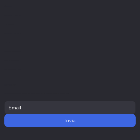
Servizi
Creazione siti internet
Visual design
Gestione informatica
Settori
Professionisti sanitari
Liberi professionisti
Piccole medie imprese
Newsletter
Resta aggiornato con le ultime novità e ricevi informazioni utili direttamente nella tua casella di posta
Invia