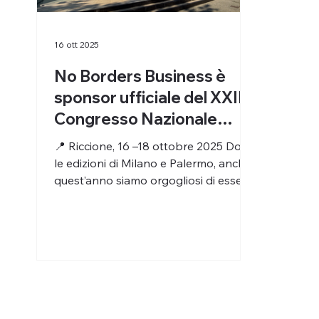
16 ott 2025
No Borders Business è
sponsor ufficiale del XXIII
Congresso Nazionale
AIOLP 2025
📍 Riccione, 16 –18 ottobre 2025 Dopo
le edizioni di Milano e Palermo, anche
quest’anno siamo orgogliosi di essere
prese e affiancare AIOLP come
sponsor ufficiale del Congresso
Nazionale 2025 , uno degli
appuntamenti più importanti per la
comunità otorinolaringoiatrica italiana.
È per noi un vero onore poter
sostenere un evento di rilievo
nazionale , che ogni anno riunisce