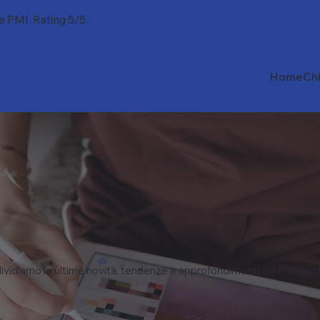
 e PMI. Rating 5/5.
Home
Ch
vidiamo le ultime novità, tendenze e approfondimenti dal mondo d