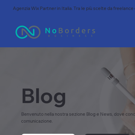
Agenzia Wix Partner in Italia. Tra le più scelte da freelance
Blog
Benvenuto nella nostra sezione Blog e News, dove condi
comunicazione.