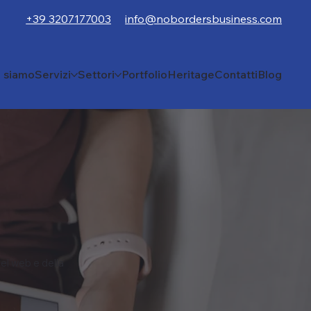
+39 3207177003
info@nobordersbusiness.com
i siamo
Servizi
Settori
Portfolio
Heritage
Contatti
Blog
el web e della