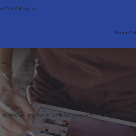
 e PMI. Rating 5/5.
Home
Ch
vidiamo le ultime novità, tendenze e approfondimenti dal mondo d