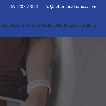
+39 3207177003
info@nobordersbusiness.com
i siamo
Servizi
Settori
Portfolio
Heritage
Contatti
Blog
el web e della