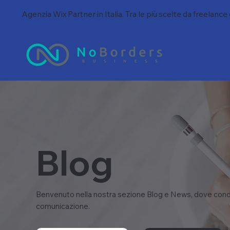
Agenzia Wix Partner in Italia. Tra le più scelte da freelance
Blog
Benvenuto nella nostra sezione Blog e News, dove condi
comunicazione.